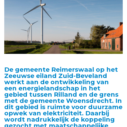
De gemeente Reimerswaal op het
Zeeuwse eiland Zuid-Beveland
werkt aan de ontwikkeling van
een energielandschap in het
gebied tussen Rilland en de grens
met de gemeente Woensdrecht. In
dit gebied is ruimte voor duurzame
opwek van elektriciteit. Daarbij
wordt nadrukkelijk de koppeling
gezocht met maatschappelijke