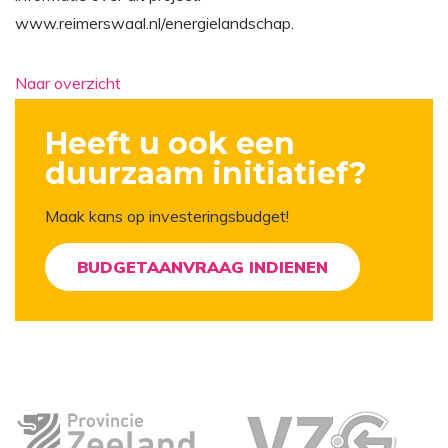
www.reimerswaal.nl/energielandschap.
Naar overzicht
Heeft u ook een
duurzaam initiatief?
Maak kans op investeringsbudget!
BUDGETAANVRAAG INDIENEN