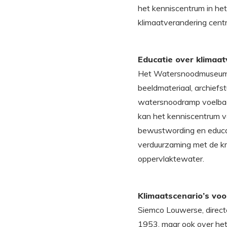
het kenniscentrum in het
klimaatverandering centr
Educatie over klimaat
Het Watersnoodmuseum st
beeldmateriaal, archief
watersnoodramp voelbaar 
kan het kenniscentrum ve
bewustwording en educat
verduurzaming met de kra
oppervlaktewater.
Klimaatscenario’s voo
Siemco Louwerse, direct
1953, maar ook over het