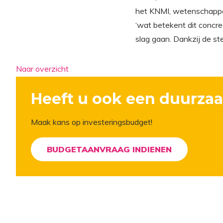
het KNMI, wetenschappeli
‘wat betekent dit concre
slag gaan. Dankzij de 
Naar overzicht
Heeft u ook een duurzaa
Maak kans op investeringsbudget!
BUDGETAANVRAAG INDIENEN