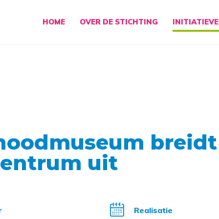
HOME
OVER DE STICHTING
INITIATIEV
noodmuseum breidt
entrum uit
r
Realisatie