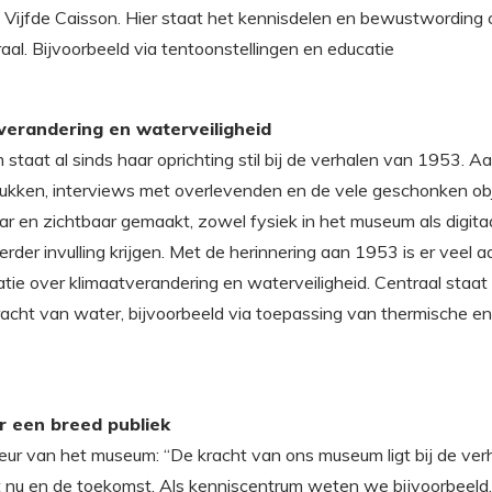
 Vijfde Caisson. Hier staat het kennisdelen en bewustwording 
aal. Bijvoorbeeld via tentoonstellingen en educatie
verandering en waterveiligheid
aat al sinds haar oprichting stil bij de verhalen van 1953. A
stukken, interviews met overlevenden en de vele geschonken o
en zichtbaar gemaakt, zowel fysiek in het museum als digitaal
rder invulling krijgen. Met de herinnering aan 1953 is er veel 
ie over klimaatverandering en waterveiligheid. Centraal staat
cht van water, bijvoorbeeld via toepassing van thermische ene
r een breed publiek
eur van het museum: “De kracht van ons museum ligt bij de ve
 nu en de toekomst. Als kenniscentrum weten we bijvoorbeeld