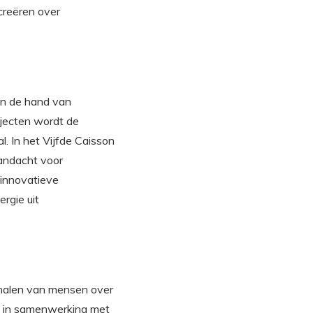
creëren over
an de hand van
bjecten wordt de
. In het Vijfde Caisson
aandacht voor
 innovatieve
rgie uit
rhalen van mensen over
, in samenwerking met