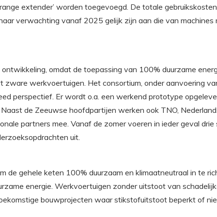
‘range extender’ worden toegevoegd. De totale gebruikskosten
aar verwachting vanaf 2025 gelijk zijn aan die van machines
e ontwikkeling, omdat de toepassing van 100% duurzame energie
ort zware werkvoertuigen. Het consortium, onder aanvoering van
reed perspectief. Er wordt o.a. een werkend prototype opgelev
d. Naast de Zeeuwse hoofdpartijen werken ook TNO, Nederlands
onale partners mee. Vanaf de zomer voeren in ieder geval drie
erzoeksopdrachten uit.
s om de gehele keten 100% duurzaam en klimaatneutraal in te r
uurzame energie. Werkvoertuigen zonder uitstoot van schadelij
toekomstige bouwprojecten waar stikstofuitstoot beperkt of ni