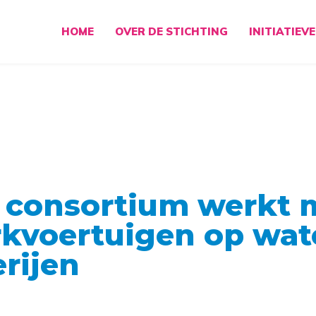
HOME
OVER DE STICHTING
INITIATIEV
 consortium werkt 
kvoertuigen op wat
erijen