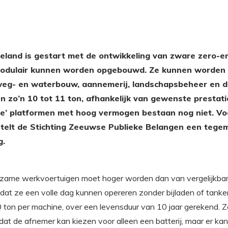
eland is gestart met de ontwikkeling van zware zero-e
modulair kunnen worden opgebouwd. Ze kunnen worden 
 weg- en waterbouw, aannemerij, landschapsbeheer en 
zo’n 10 tot 11 ton, afhankelijk van gewenste prestatie
se’ platformen met hoog vermogen bestaan nog niet. Vo
stelt de Stichting Zeeuwse Publieke Belangen een tege
g.
zame werkvoertuigen moet hoger worden dan van vergelijkbare
r dat ze een volle dag kunnen opereren zonder bijladen of tan
0 ton per machine, over een levensduur van 10 jaar gerekend. 
at de afnemer kan kiezen voor alleen een batterij, maar er ka