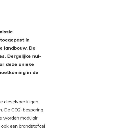
missie
toegepast in
de landbouw. De
s. Dergelijke nul-
or deze unieke
moetkoming in de
 dieselvoertuigen.
ken. De CO2-besparing
Ze worden modulair
n ook een brandstofcel